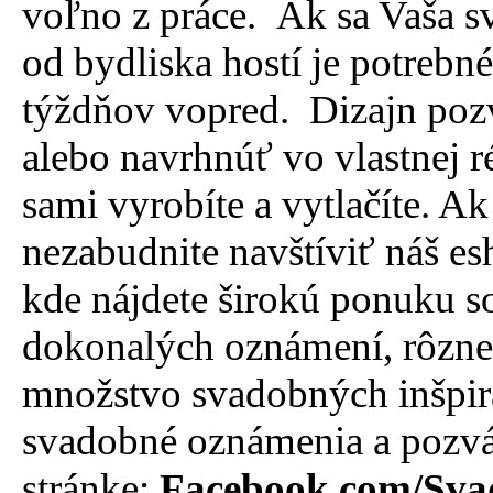
voľno z práce. Ak sa Vaša sv
od bydliska hostí je potre
týždňov vopred. Dizajn pozv
alebo navrhnúť vo vlastnej r
sami vyrobíte a vytlačíte. Ak
nezabudnite navštíviť náš e
kde nájdete širokú ponuku s
dokonalých oznámení, rôzne
množstvo svadobných inšpirác
svadobné oznámenia a pozvá
stránke:
Facebook.com/Svad