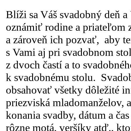
Blíži sa Váš svadobný deň a 
oznámiť rodine a priateľom
a zároveň ich pozvať, aby te
s Vami aj pri svadobnom sto
z dvoch častí a to svadobné
k svadobnému stolu. Svado
obsahovať všetky dôležité i
priezviská mladomanželov, a
konania svadby, dátum a čas
rôzne motá, veršíky atď., kt