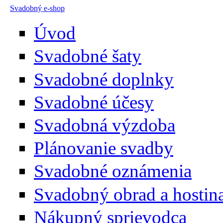
Skočiť na hlavný obsah
Svadobný e-shop
Úvod
Svadobné šaty
Svadobné doplnky
Svadobné účesy
Svadobná výzdoba
Plánovanie svadby
Svadobné oznámenia
Svadobný obrad a hostin
Nákupný sprievodca