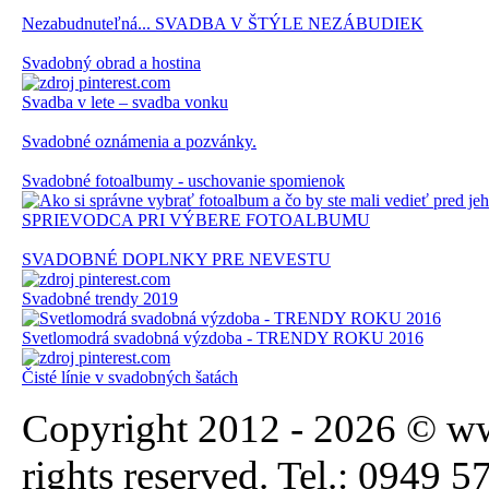
Nezabudnuteľná... SVADBA V ŠTÝLE NEZÁBUDIEK
Svadobný obrad a hostina
Svadba v lete – svadba vonku
Svadobné oznámenia a pozvánky.
Svadobné fotoalbumy - uschovanie spomienok
SPRIEVODCA PRI VÝBERE FOTOALBUMU
SVADOBNÉ DOPLNKY PRE NEVESTU
Svadobné trendy 2019
Svetlomodrá svadobná výzdoba - TRENDY ROKU 2016
Čisté línie v svadobných šatách
Copyright 2012 - 2026 © ww
rights reserved. Tel.: 0949 